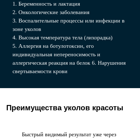
ООО "Тебе"
ООО «Венгер»
1. Беременность и лактация
Лицензия № Л041-01019-
Лицензия № Л041-01019-
2. Онкологические заболевания
24/03918198 от 05.12.2025
24/00323533 от 31.05.2019
660077, г. Красноярск,
660077, г. Красноярск,
3. Воспалительные процессы или инфекции в
ул. Петра Ломако, д. 2
ул. Алексеева, д. 34
зоне уколов
График работы
График работы
4. Высокая температура тела (лихорадка)
пн.-пт. 08:00–21:00,
пн.-пт. 08:00-21:00,
сб. 10:00–18:00,
с6. 08:00-18:00,
5. Аллергия на ботулотоксин, его
вс. – ВЫХОДНОЙ
вс. — ВЫХОДНОЙ
индивидуальная непереносимость и
аллергическая реакция на белок 6. Нарушения
свертываемости крови
Вся представляемая информация на сайте
носит лишь информационный характер и ни
при каких условиях не является публичной
Преимущества уколов красоты
офертой, определяемой положениями Статьи
437 (2) Гражданского кодекса Российской
Федерации
Версия для
Быстрый видимый результат уже через
слабовидящих