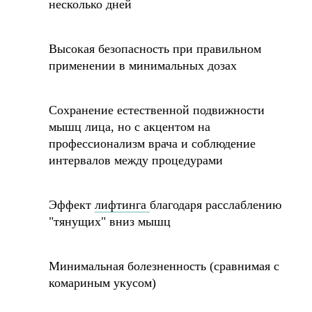
несколько дней
Политика конфеденциальности
Высокая безопасность при правильном
Согласие на обработку персональных данных
применении в минимальных дозах
Политика обработки персональных данных
Правовая информация
Сохранение естественной подвижности
мышц лица, но с акцентом на
профессионализм врача и соблюдение
ИМЕЮТСЯ ПРОТИВОПОКАЗАНИЯ,
интервалов между процедурами
НЕОБХОДИМА КОНСУЛЬТАЦИЯ
СПЕЦИАЛИСТА
Эффект
лифтинга
благодаря расслаблению
"тянущих" вниз мышц
Минимальная болезненность (сравнимая с
комариным укусом)