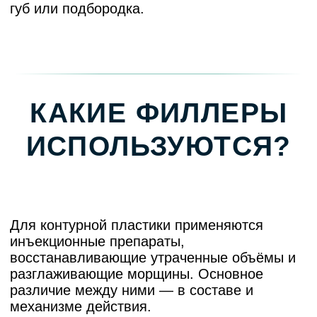
Финальный этап — лёгкий массаж, для
распределения филлера и нанесение
успокаивающих средств.
ВОССТАНОВЛЕНИЕ
И РЕКОМЕНДАЦИИ
Обычно реабилитация после контурной
пластики занимает несколько дней. После
процедуры возможны небольшие отёки,
покраснения, синяки и легкий дискомфорт
— всё это нормальная реакция на
вмешательство.
Чтобы результат контурной пластики
сохранился дольше и был максимально
выраженным, соблюдайте простые
рекомендации:
В течение суток не наносить макияж на
зону инъекций.
Избегать прикосновений и трения
обработанных участков.
Отложить спорт и интенсивную