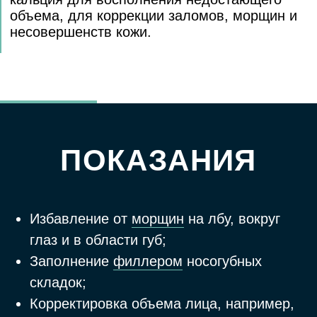
Нельзя применять при поврежденной или
инфицированной коже, при наличии
открытых ран или свежих шрамов;
Соматические заболевания в стадии
декомпенсации;
Обострение инфекционных заболеваний;
Обострение дерматологической
патологии;
Пациенты принимающие
иммунодепрессанты, проходящие
кортикальную терапию,
с аутоиммунными заболеваниями
в анамнезе, пациенты
с некомпенсированным сахарным
диабетом, острым ревматизмом
суставов, часто случающимися ангинами
и эндокардитом.