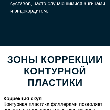
мышцы в зоне лба, разгладить складки и
добиться естественного омоложения. На
лбу чаще всего проявляются мимические
морщины. После контурной пластики
филлерами лоб выглядит ровным, но при
этом остаётся «живым» — без эффекта
маски.
Устранение асимметрии
Небольшая ассиметрия на лице — это
нормально, но если хочется её
скорректировать, то можно прибегнуть к
контурной пластике. Она помогает
выровнять объёмы и создать гармоничные
черты лица. Особенно контурная пластика
филлерами актуальна при асимметрии скул,
губ или подбородка.
КАКИЕ ФИЛЛЕРЫ
ИСПОЛЬЗУЮТСЯ?