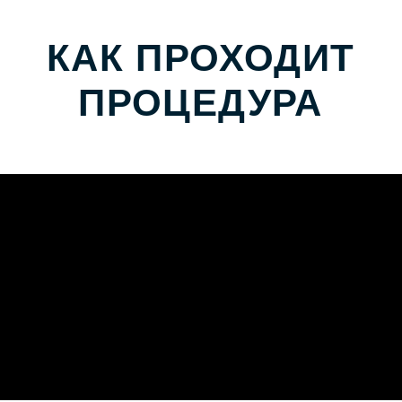
ОПИСАНИЕ
ПРОЦЕДУРЫ
Контурная пластика — один из самых
популярных видов инъекционной
косметологии. Эта процедура
подразумевает инъекционное введение в
глубокие слои эпидермиса активного
вещества натурального происхождения -
гиалуроновой кислоты или гидроксиапатита
кальция для восполнения недостающего
объема, для коррекции заломов, морщин и
несовершенств кожи.
ПОКАЗАНИЯ