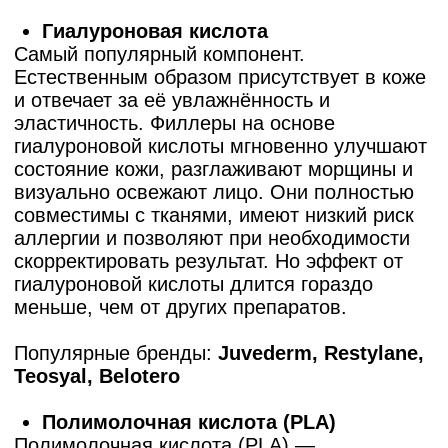
активность на 24 часа.
В течение 10–14 дней исключить
посещение сауны, бани, солярия.
Использовать щадящий уход —
гипоаллергенные увлажняющие
средства, без агрессивных компонентов.
При необходимости врач может дать
дополнительные рекомендации с учетом
особенностей кожи и образа жизни
РЕЗУЛЬТАТЫ РАБОТ
ДО/ПОСЛЕ
В нашей клинике "Тебе" контурная
пластика губ и лица проводится с
использованием современных
методик, обеспечивающих
безопасность и комфорт процедуры.
Опытные специалисты работают с