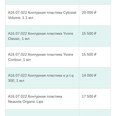
Наталья
Врач-косметолог,
А16.07.022 Контурная пластика Cytosial
20 000 ₽
врач-дерматовенеролог
Volume, 1.1 мл
Подробнее
А16.07.022 Контурная пластика Yvoire
15 500 ₽
Classic, 1 мл
А16.07.022 Контурная пластика Yvoire
15 500 ₽
ЗАПИСАТЬСЯ НА
Contour, 1 мл
ПРОЦЕДУРУ
А16.07.022 Контурная пластика e.p.t.q
14 000 ₽
300, 1 мл
А16.07.022 Контурная пластика
17 500 ₽
+7
Neauvia Organic Lips
Отправляя форму, я соглашаюсь с