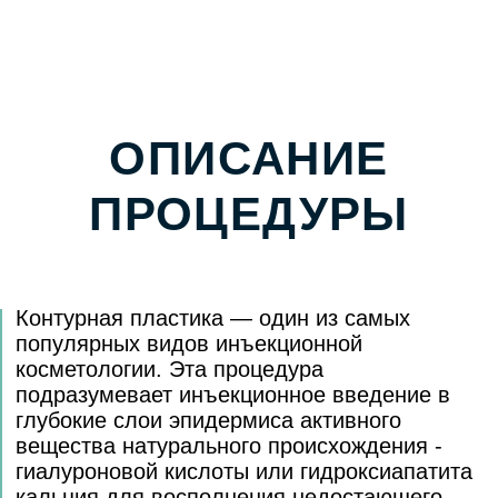
Избавление от
морщин
на лбу, вокруг
глаз и в области губ;
Заполнение
филлером
носогубных
складок;
Корректировка объема лица, например,
области скул;
Контурная пластика губ
;
Восполнение недостатка объема
и лифтинг тканей.
ПРОТИВОПОКАЗАНИЯ
Ограничения в возрасте у неё
минимальны — подходит для всех
пациентов от 18 лет и старше;
После процедуры не рекомендовано
посещение бани, сауны, хамама,
бассейн;