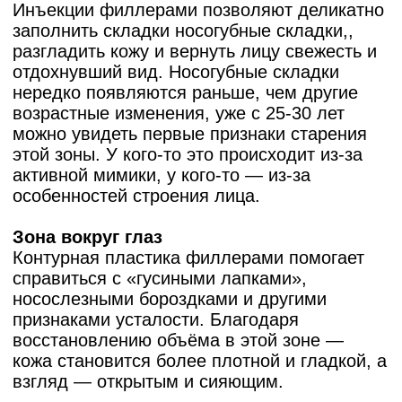
биоразлагаемый синтетический полимер
молочной кислоты, совместим с организмом
и не имеет аллергических реакций. Данный
препарат не даёт мгновенного результата,
зато запускает естественную выработку
коллагена. Эффект развивается постепенно
и становится заметен через пару недель, а
держится до 2-3 лет. Кожа после процедуры
становится более плотной, подтянутой и
упругой. Но возможны временные побочные
эффекты: отеки и покраснение.
Известный препарат:
Sculptra, Aestefill
Кальция гидроксиапатит
Минеральное вещество, которое тоже
стимулирует коллагеногенез. Филлеры на
его основе подходят для морщин и складок
разной глубины и выраженных возрастных
изменений. Обеспечивают немедленное
восполнение объёма с пролонгированным
эффектом омоложения.
Наиболее известный препарат:
Radiesse