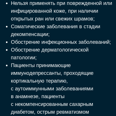
выглядят ухоженно и при этом не теряют
индивидуальности.
Коррекция носогубных складок
Инъекции филлерами позволяют деликатно
заполнить складки носогубные складки,,
разгладить кожу и вернуть лицу свежесть и
отдохнувший вид. Носогубные складки
нередко появляются раньше, чем другие
возрастные изменения, уже с 25-30 лет
можно увидеть первые признаки старения
этой зоны. У кого-то это происходит из-за
активной мимики, у кого-то — из-за
особенностей строения лица.
Зона вокруг глаз
Контурная пластика филлерами помогает
справиться с «гусиными лапками»,
носослезными бороздками и другими
признаками усталости. Благодаря
восстановлению объёма в этой зоне —
кожа становится более плотной и гладкой, а
взгляд — открытым и сияющим.
Лоб и межбровная зона
Контурная пластика в сочетании с
ботулотоксином позволяет расслабить