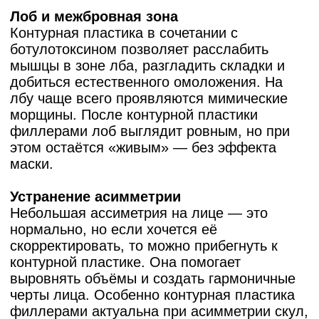
КАК ПРОХОДИТ
КОНТУРНАЯ
ПЛАСТИКА
ФИЛЛЕРАМИ?
Контурная пластика проводится поэтапно:
Подготовка кожи — перед началом
процедуры врач тщательно очищает и
обрабатывает кожу антисептиком.
Анестезия — в зависимости от зоны
коррекции на кожу может быть нанесем
обезболивающий крем.
Разметка — врач отмечает точки для
введения инъекция, чтобы добиться
симметрии и точности при коррекции.
Введение препарата — выполняется
тонкой иглой или канюлей в выбранную
зону. Время проведения процедуры — от
15 до 60 минут.