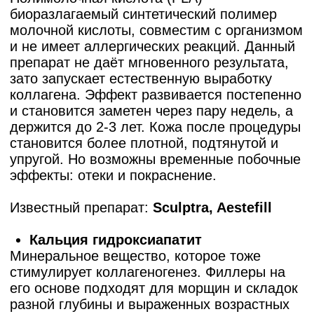
сертифицированными препаратами
на основе гиалуроновой кислоты,
которые позволяют достичь
естественного и гармоничного
результата.
На представленных фотографиях вы
можете увидеть реальные
результаты работы наших
косметологов. Демонстрируются
снимки до и после процедуры,
показывающие преображение:
увеличение объема, коррекцию
формы и устранение асимметрии.