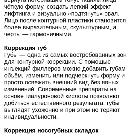
Для контурной пластики применяются
инъекционные препараты,
восстанавливающие утраченные объёмы и
разглаживающие морщины. Основное
различие между ними — в составе и
механизме действия.
Гиалуроновая кислота
Самый популярный компонент.
Естественным образом присутствует в коже
и отвечает за её увлажнённость и
эластичность. Филлеры на основе
гиалуроновой кислоты мгновенно улучшают
состояние кожи, разглаживают морщины и
визуально освежают лицо. Они полностью
совместимы с тканями, имеют низкий риск
аллергии и позволяют при необходимости
скорректировать результат. Но эффект от
гиалуроновой кислоты длится гораздо
меньше, чем от других препаратов.
Популярные бренды:
Juvederm, Restylane,
Teosyal, Belotero
Полимолочная кислота (PLA)
Полимолочная кислота (PLA) —