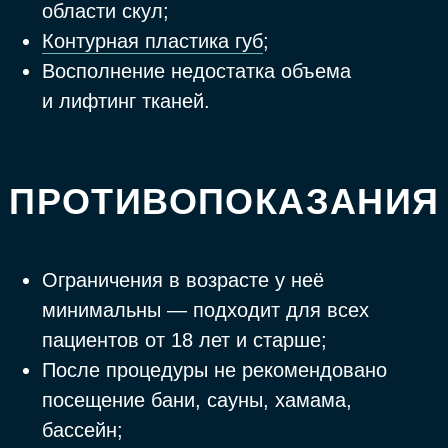
ЗОНЫ КОРРЕКЦИИ
КОНТУРНОЙ
ПЛАСТИКИ
Коррекция скул
Контурная пластика филлерами позволяет
вернуть потерявшим тонус тканям лица
чёткую форму, создать легкий эффект
лифтинга и визуально «подтянуть» овал.
Лицо после контурной пластики становится
более выразительным, скульптурным, а
черты — гармоничными.
Коррекция губ
Губы — одна из самых востребованных зон
для контурной коррекции. С помощью
инъекций филлеров можно добавить губам
объём, изменить или подчеркнуть форму и
просто освежить внешний вид без явных
изменений. Современные препараты на
основе гиалуроновой кислоты позволяют
добиться естественного результата: губы