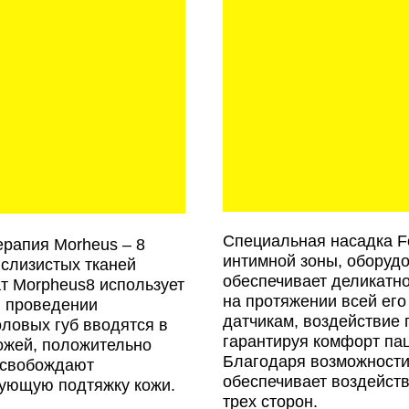
Специальная насадка F
ерапия Morheus – 8
интимной зоны, оборуд
 слизистых тканей
обеспечивает деликатн
т Morpheus8 использует
на протяжении всей ег
и проведении
датчикам, воздействие
ловых губ вводятся в
гарантируя комфорт па
кожей, положительно
Благодаря возможности 
ысвобождают
обеспечивает воздейств
рующую подтяжку кожи.
трех сторон.