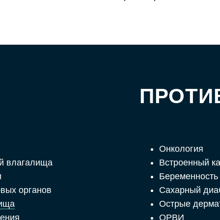
ПРОТИ
Онкология
ей влагалища
Встроенный к
и
Беременность 
овых органов
Сахарный диа
лища
Острые дерма
чения
ОРВИ