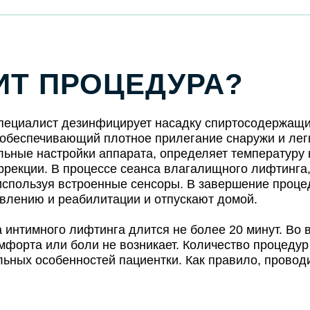
ИТ ПРОЦЕДУРА?
пециалист дезинфицирует насадку спиртосодержащи
, обеспечивающий плотное прилегание снаружи и лег
ьные настройки аппарата, определяет температуру н
ррекции. В процессе сеанса влагалищного лифтинга,
 используя встроенные сенсоры. В завершение проц
овлению и реабилитации и отпускают домой.
а интимного лифтинга длится не более 20 минут. Во
мфорта или боли не возникает. Количество процеду
льных особенностей пациентки. Как правило, проводи