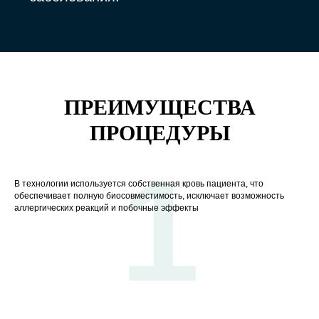
ЗАПИШИСЬ
ПРЕИМУЩЕСТВА
ПРОЦЕДУРЫ
+7
1
В технологии используется собственная кровь пациента, что
Записаться
обеспечивает полную биосовместимость, исключает возможность
аллергических реакций и побочные эффекты
Нажимая на кнопку, вы даете согласие на
обработку персональных данных, а также
соглашаетесь
c политикой конфиденциальности