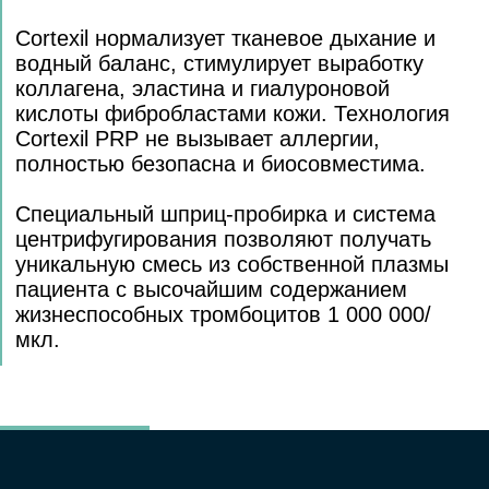
происхождения;
Темные круги под глазами;
Алопеция (выпадение волос,
облысение);
Склонность к куперозу;
Подготовка и реабилитация кожи перед
пластическими операциями, лазерными и
инвазивными процедурами.
ПРОТИВОПОКАЗАНИЯ
Низкий уровень тромбоцитов,
эритроцитов в крови;
Плохая свёртываемость крови и
гемофилия;
Онкология;
Системные заболеваниями
соединительных тканей;
ОРВИ/ОРЗ/COVID-19 и другие вирусные
заболевания.