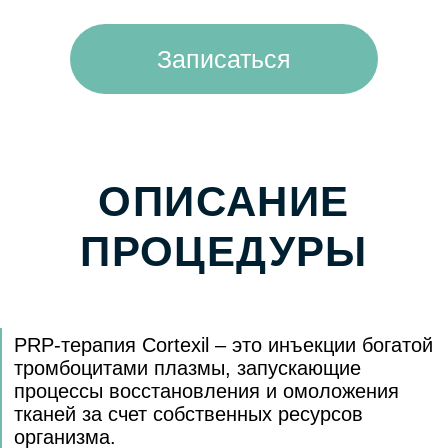
кислоты фибробластами кожи. Технология
Cortexil PRP не вызывает аллергии,
полностью безопасна и биосовместима.
Специальный шприц-пробирка и система
центрифугирования позволяют получать
уникальную смесь из собственной плазмы
пациента с высочайшим содержанием
жизнеспособных тромбоцитов 1 000 000/
мкл.
ПОКАЗАНИЯ
Возрастные изменения кожи,
морщины
;
Снижение тургора (упругости) кожи;
Мелкие морщинки вокруг глаз, губ, на
щеках и т.д.;
Акне и постакне;
Гиперпигментация
любого