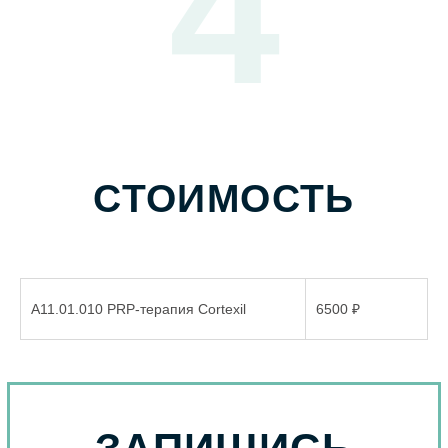
4
при нажатии на которую центрифуга
автоматически выходит на рабочий режим.
Правильное центрифугирование крайне
важно для получения терапевтически
эффективной PRP.
А11.01.010 PRP-терапия Cortexil
6500 ₽