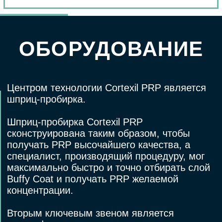
ООО "Тебе"
ООО «Венгер»
Лицензия № Л041-01019-
Лицензия № Л041-01019-
24/03918198 от 05.12.2025
24/00323533 от 31.05.2019
660077, г. Красноярск,
660077, г. Красноярск,
ул. Петра Ломако, д. 2
ул. Алексеева, д. 34
График работы
График работы
пн.-пт. 08:00–21:00,
пн.-пт. 08:00-21:00,
сб. 10:00–18:00,
с6. 08:00-18:00,
вс. – ВЫХОДНОЙ
вс. — ВЫХОДНОЙ
Вся представляемая информация на сайте
носит лишь информационный характер и ни
при каких условиях не является публичной
офертой, определяемой положениями Статьи
437 (2) Гражданского кодекса Российской
Федерации
Версия для