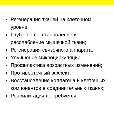
Реабилитация не требуется.
Записаться
ОПИСАНИЕ
ПРОЦЕДУРЫ
PRP-терапия Cortexil – это инъекции богатой
тромбоцитами плазмы, запускающие
процессы восстановления и омоложения
тканей за счет собственных ресурсов
организма.
Cortexil нормализует тканевое дыхание и
водный баланс, стимулирует выработку
коллагена, эластина и гиалуроновой