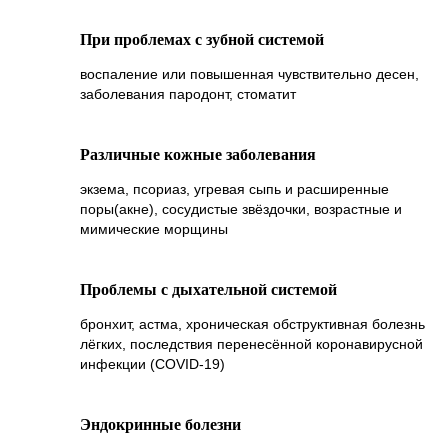
При проблемах с зубной системой
ПРОТИВОПОКАЗАНИЯ
воспаление или повышенная чувствительно десен,
Эпилепсия, удорожные припадки;
заболевания пародонт, стоматит
Гипертония III стадии, наличие
кардиостимуляора;
Различные кожные заболевания
Воздушные полости в легких (каверны,
абсцессы, кисты);
экзема, псориаз, угревая сыпь и расширенные
Артериальная гипертензия тяжелой
поры(акне), сосудистые звёздочки, возрастные и
степени;
мимические морщины
Любые заболевания в стадии
обострения;
Синкопальные состояния;
Проблемы с дыхательной системой
Клаустрофобия;
бронхит, астма, хроническая обструктивная болезнь
Нарушение проходимости слуховых труб
лёгких, последствия перенесённой коронавирусной
и каналов – отит, синусит, полипы;
инфекции (COVID‑19)
Повышенная чувствительность к
кислороду.
Эндокринные болезни