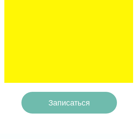
КАК ПРОХОДИТ
КИСЛОРОДНАЯ
ТЕРАПИЯ?
Барокамера представляет собой
герметичную камеру со смотровым
окошком, где поддерживается
определенная атмосфера. Внутри она
наполнена газовой смесью, обогащенной
медицинским кислородом, которым дышит
человек во время сеанса. Работа
устройства полностью автоматизирована,
поэтому задача пациента лишь
расслабиться и удобно устроиться. Сеанс
обычно длится от 15 до 60 минут.