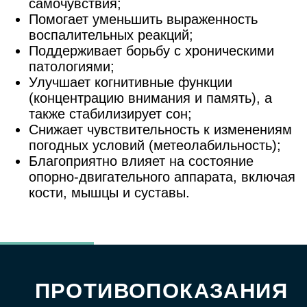
ОСНОВНЫЕ
ПАРАМЕТРЫ КУРСА
ГБО:
Количество сеансов: в среднем 8–12
процедур, но при некоторых состояниях
(например, неврологических
расстройствах) может потребоваться до
18–20 сеансов.
Длительность одного сеанса: обычно 40–
60 минут, но может варьироваться в
зависимости от режима лечения.
Частота проведения: как правило,
ежедневно, без перерывов более 1–2
дней в неделю.
ЧАСТО
ЗАДАВАЕМЫЕ
ВОПРОСЫ?