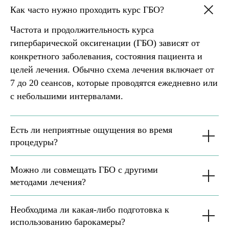
Версия для
Как часто нужно проходить курс ГБО?
слабовидящих
Частота и продолжительность курса
гипербарической оксигенации (ГБО) зависят от
Политика конфеденциальности
конкретного заболевания, состояния пациента и
Согласие на обработку персональных данных
целей лечения. Обычно схема лечения включает от
Политика обработки персональных данных
Правовая информация
7 до 20 сеансов, которые проводятся ежедневно или
с небольшими интервалами.
ИМЕЮТСЯ ПРОТИВОПОКАЗАНИЯ,
Есть ли неприятные ощущения во время
НЕОБХОДИМА КОНСУЛЬТАЦИЯ
процедуры?
СПЕЦИАЛИСТА
Можно ли совмещать ГБО с другими
методами лечения?
Необходима ли какая-либо подготовка к
использованию барокамеры?