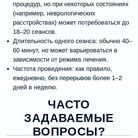
ООО "Тебе"
ООО «Венгер»
Лицензия № Л041-01019-
Лицензия № Л041-01019-
24/03918198 от 05.12.2025
24/00323533 от 31.05.2019
660077, г. Красноярск,
660077, г. Красноярск,
ул. Петра Ломако, д. 2
ул. Алексеева, д. 34
График работы
График работы
пн.-пт. 08:00–21:00,
пн.-пт. 08:00-21:00,
сб. 10:00–18:00,
с6. 08:00-18:00,
вс. – ВЫХОДНОЙ
вс. — ВЫХОДНОЙ
Вся представляемая информация на сайте
носит лишь информационный характер и ни
при каких условиях не является публичной
офертой, определяемой положениями Статьи
437 (2) Гражданского кодекса Российской
Федерации