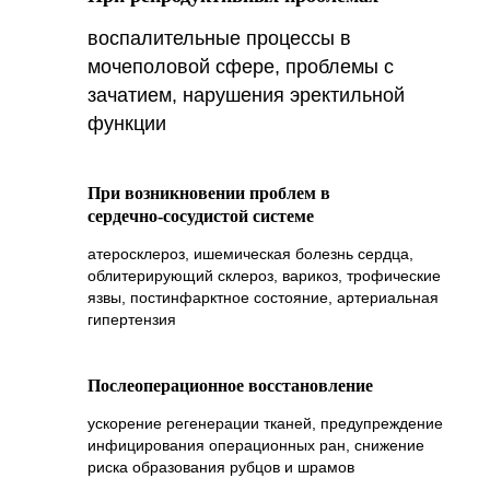
ПРЕИМУЩЕСТВА
воспалительные процессы в
БАРОТЕРАПИИ
мочеполовой сфере, проблемы с
зачатием, нарушения эректильной
Процедура оказывает следующее
функции
положительное воздействие:
Стимулирует восстановительные
процессы в организме;
При возникновении проблем в
Способствует повышению общего уровня
самочувствия;
сердечно‑сосудистой системе
Помогает уменьшить выраженность
воспалительных реакций;
атеросклероз, ишемическая болезнь сердца,
Поддерживает борьбу с хроническими
облитерирующий склероз, варикоз, трофические
патологиями;
язвы, постинфарктное состояние, артериальная
Улучшает когнитивные функции
гипертензия
(концентрацию внимания и память), а
также стабилизирует сон;
Снижает чувствительность к изменениям
погодных условий (метеолабильность);
Послеоперационное восстановление
Благоприятно влияет на состояние
опорно‑двигательного аппарата, включая
ускорение регенерации тканей, предупреждение
кости, мышцы и суставы.
инфицирования операционных ран, снижение
риска образования рубцов и шрамов