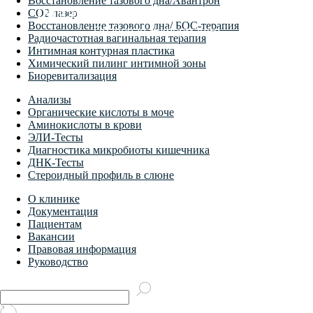
Восстановление тазового дна/Авантрон
СО2 лазер
Восстановление тазового дна/ БОС-терапия
Радиочастотная вагинальная терапия
Интимная контурная пластика
Химический пилинг интимной зоны
Биоревитализация
Анализы
Органические кислоты в моче
Аминокислоты в крови
ЭЛИ-Тесты
Диагностика микробиоты кишечника
ДНК-Тесты
Стероидный профиль в слюне
О клинике
Документация
Пациентам
Вакансии
Правовая информация
Руководство