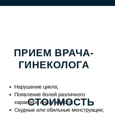
Общий осмотр;
Пальпация молочных желёз;
Гинекологический осмотр;
Кольпоскопия;
Назначение лечения и
дополнительного плана обследования
при необходимости.