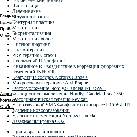
Косметические пилинги
Записаться
Чистка лица
Лечение акне
Главная
Ботулинотерапия
Контурная пластика
Врачи
Мезотерапия
Прайс
Биоревитализация
О нас
Мезотерапия волос
+7 (391) 988–89-00
Нитевой лифтинг
Плазмотерапия
Политика конфеденциальности
PRP-терапия Cortexil
Согласие на обработку персональных данных
Игольчатый RF-лифтинг
Политика обработки персональных данных
Инвазивное RF-воздействие в коррекции фиброзных
Правовая информация
изменений INNOfill
Коагуляция сосудов Nordlys Candela
Микротоковая терапия с Alvi Prague
Фотоомоложение Nordlys Candela IPL / SWT
Акции
Фракционное омоложение Nordlys Candela Frax 1550
Фотодинамическая терапия Revixan
Контакты
Ультразвуковой SMAS-лифтинг на аппарате UCOS-HIFU
Статьи
Удаление новообразований
Удаление пигментации Nordlys Candela
Лазерная шлифовка CO2
Прием врача-гинеколога