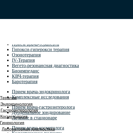
Терапия
Эндокринология
Гастроэнтерология
Косметология
Гинекология
Лабораторная диагностика
Прием врача-терапевта
Гипокси-гиперокси терапия
Озонотерапия
IV-Терапия
Вегето-резонансная диагностика
Биоимпеданс
КВЧ-терапия
Баротерапия
Прием врача-эндокринолога
Комплексные исследования
Терапия
Эндокринология
Прием врача-гастроэнтеролога
Гастроэнтерология
Дуоденальное зондирование
Косметология
Лечение в стационаре
Гинекология
Прием врача-косметолога
Лабораторная диагностика