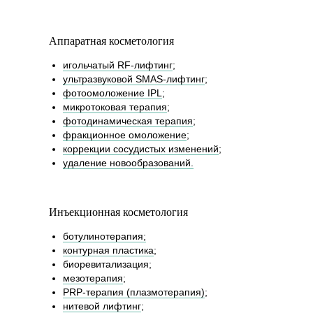
СТОИМОСТЬ ПРИЕМА
Аппаратная косметология
игольчатый RF-лифтинг
;
ультразвуковой SMAS-лифтинг
;
фотоомоложение IPL
;
микротоковая терапия
;
фотодинамическая терапия
;
фракционное омоложение
;
коррекции сосудистых изменений
;
удаление новообразований.
Инъекционная косметология
ботулинотерапия;
контурная пластика
;
биоревитализация;
мезотерапия
;
PRP-терапия (плазмотерапия)
;
нитевой лифтинг
;