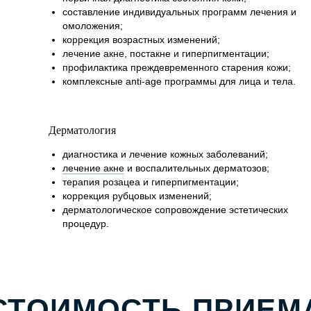
при каких условиях не является публичной
составление индивидуальных программ лечения и
офертой, определяемой положениями Статьи
омоложения;
437 (2) Гражданского кодекса Российской
коррекция возрастных изменений;
Федерации
лечение акне, постакне и гиперпигментации;
профилактика преждевременного старения кожи;
Версия для
комплексные anti-age программы для лица и тела.
слабовидящих
Дерматология
Политика конфеденциальности
Согласие на обработку персональных данных
диагностика и лечение кожных заболеваний;
Политика обработки персональных данных
лечение акне
и воспалительных дерматозов;
Правовая информация
терапия розацеа и гиперпигментации;
коррекция рубцовых изменений;
дерматологическое сопровождение эстетических
процедур.
ИМЕЮТСЯ ПРОТИВОПОКАЗАНИЯ,
НЕОБХОДИМА КОНСУЛЬТАЦИЯ
СПЕЦИАЛИСТА