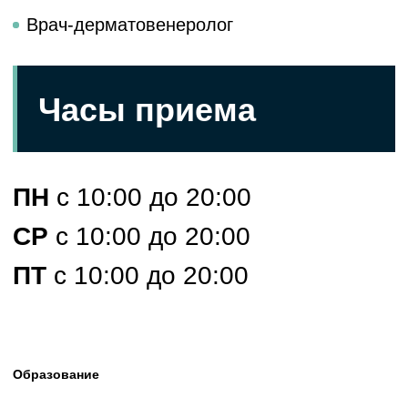
Образование
1. Диплом выдан: Владивостокским государственным
медицинским институтом по специальности «Лечебное дело»
1987
2. Министерство обороны СССР, Интернатура по
специальности «Дерматовенерология» 1990
3. Удостоверение выдано: Владивостокским государственным
медицинским университетом по циклу «Мезотерапия в
эстетической медицине» 2005
4. Свидетельство выдано: ГОУ ДПО «Санкт-Петербургская
медицинская академия последипломного образования
Федерального агентства по здравоохранению и социальному
развитию» по циклу «Терапевтическая косметология» 2007
5. Свидетельство выдано: ГОУ ДПО Спб МАПО Росздрава по
циклу «Дерматовенерология» 2008
6. Удостоверение выдано: ГОУ ДПО Спб МАПО Росздрава по
циклу «Лазеротерапия в терапевтической косметологии» 2010
7. Удостоверение выдано: ФГБОУ ДПО «Институт повышения
квалификации Федерального медико-биологического
агентства» по программе «Дерматовенерология» 2014