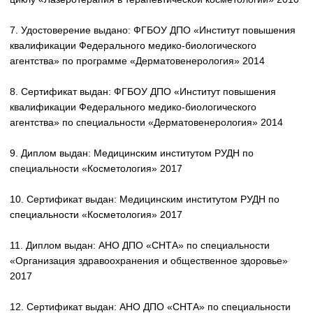
15. Сертификат выдан: ФГБУ «Федеральный научно-
клинический центр специализированных видов медицинской
помощи и медицинских технологий Федерального медико-
биологического агентства» по специальности «Косметология»
2020
16. Удостоверение выдано: Академия постдипломного
образования ФНКЦ ФМБА России по программе
"Исследование морфофункциональных параметров кожи
методом высокочастотной ультразвуковой визуализации" 2022
17. Сертификат выдан: Московская ассоциация косметологов
по программе "Методика иннофилл в программах
косметолога", 2022
18. Сертификат выдан: World Hirudotherapy Organization по
программе: Medicinal Leech Therapy, 2023
19. Сертификат выдан: Учебно-методический центр
Мартинекс, по программе "Индивидуальный подход и
комплексное решение проблем пациента", 2024
НАПРАВЛЕНИЯ