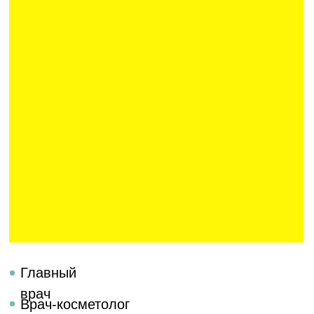
Главный
врач
Врач-косметолог
Врач-дерматовенеролог
Часы приема
ПН
с 10:00 до 20:00
СР
с 10:00 до 20:00
ПТ
с 10:00 до 20:00