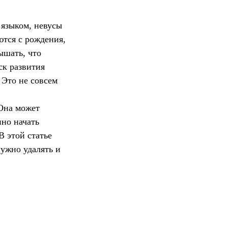
 языком, невусы
ются с рождения,
ышать, что
ск развития
 Это не совсем
 Она может
пно начать
В этой статье
нужно удалять и